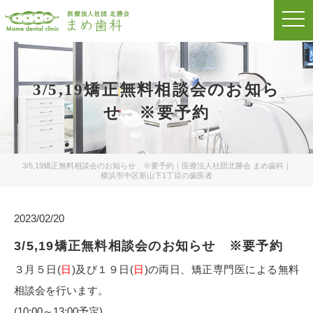
t
o
g
g
l
e
n
3/5,19矯正無料相談会のお知ら
a
v
せ ※要予約
i
g
a
t
i
o
3/5,19矯正無料相談会のお知らせ ※要予約｜医療法人社団北勝会 まめ歯科｜
n
横浜市中区新山下1丁目の歯医者
2023/02/20
3/5,19矯正無料相談会のお知らせ ※要予約
３月５日(
日
)及び１９日(
日
)の両日、矯正専門医による無料
相談会を行います。
(10:00～13:00予定)