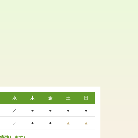
水
木
金
土
日
／
●
●
●
●
／
●
●
▲
▲
診療致します）