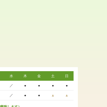
水
木
金
土
日
／
●
●
●
●
／
●
●
▲
▲
診療致します）