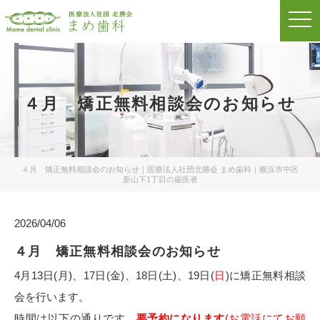
t
o
g
g
l
e
n
a
４月 矯正無料相談会のお知らせ
v
i
g
a
t
i
o
４月 矯正無料相談会のお知らせ｜医療法人社団北勝会 まめ歯科｜横浜市中区
n
新山下1丁目の歯医者
2026/04/06
４月 矯正無料相談会のお知らせ
4月13日(月)、17日(金)、18日(土)、19日(
日
)に矯正無料相談
会を行います。
時間は以下の通りです。
要予約になります
(お電話にてお願